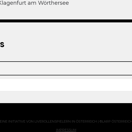
 Klagenfurt am Wörthersee
S
EINE INITIATIVE VON LIVEROLLENSPIELERN IN ÖSTERREICH | ©LARP ÖSTERREIC
IMPRESSUM