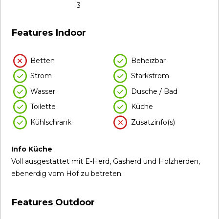
3
Features Indoor
Betten
Beheizbar
Strom
Starkstrom
Wasser
Dusche / Bad
Toilette
Küche
Kühlschrank
Zusatzinfo(s)
Info Küche
Voll ausgestattet mit E-Herd, Gasherd und Holzherden,
ebenerdig vom Hof zu betreten.
Features Outdoor