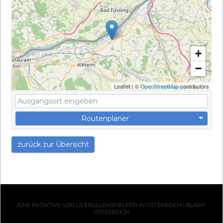
+
−
Leaflet
|
©
OpenStreetMap
contributors
Routenplaner
zurück zur Übersicht
EINE INITIATIVE VON LIVEROLLENSPIELERN IN ÖSTERREICH | ©LARP
ÖSTERREICH