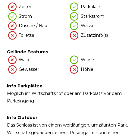
Zelten
Parkplatz
Strom
Starkstrom
Dusche / Bad
Wasser
Toilette
Zusatzinfo(s)
Gelände Features
Wald
Wiese
Gewässer
Höhle
Info Parkplätze
Möglich im Wirtschaftshof oder am Parkplatz vor dem
Parkeingang
Info Outdoor
Das Schloss ist von einem weitläufigen, umzäunten Park,
Wirtschaftsgebäuden, einem Rosengarten und einem