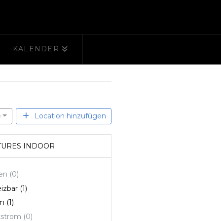
KALENDER
e
Location hinzufügen
TURES INDOOR
ten
(0)
izbar
(1)
om
(1)
kstrom
(0)