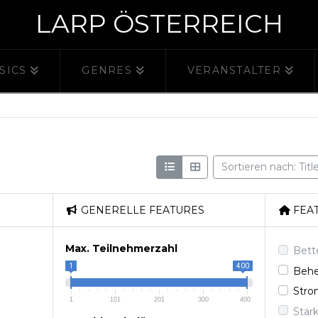
LARP ÖSTERREICH
SICS
GENRES
VERANSTALTER
Sortieren nach: Titl
GENERELLE FEATURES
FEA
Max. Teilnehmerzahl
Bet
1
400
Behe
Str
1
101
201
300
400
Star