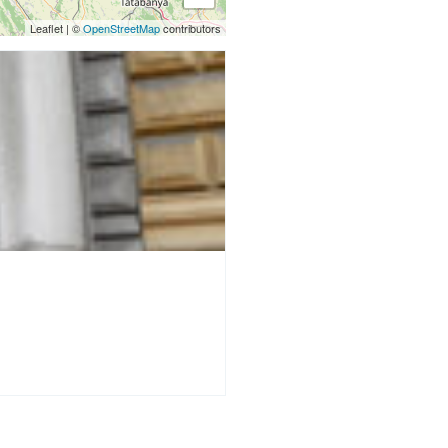
Leaflet
|
©
OpenStreetMap
contributors