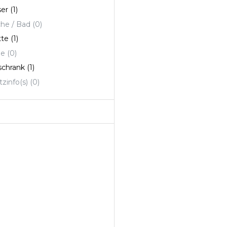
ser
(1)
he / Bad
(0)
tte
(1)
he
(0)
schrank
(1)
tzinfo(s)
(0)