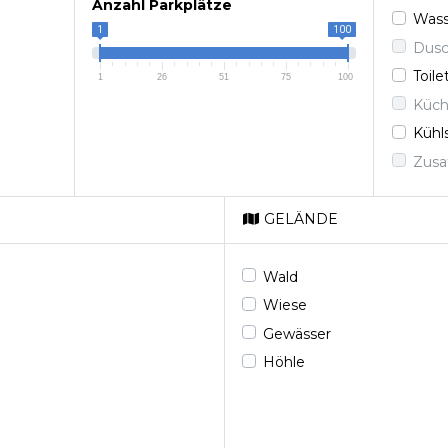
Anzahl Parkplätze
Was
1
100
Dusc
Toile
1
26
51
75
100
Küc
Kühl
Zusa
GELÄNDE
Wald
Wiese
Gewässer
Höhle