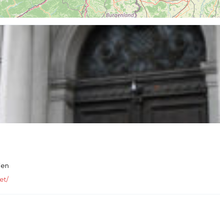
ien
et/