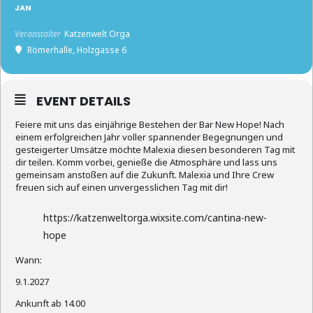
JAN
Veranstalter
Katzenwelt Orga
Römerhalle
, Holzgasse 6
EVENT DETAILS
Feiere mit uns das einjährige Bestehen der Bar New Hope! Nach
einem erfolgreichen Jahr voller spannender Begegnungen und
gesteigerter Umsätze möchte Malexia diesen besonderen Tag mit
dir teilen. Komm vorbei, genieße die Atmosphäre und lass uns
gemeinsam anstoßen auf die Zukunft. Malexia und Ihre Crew
freuen sich auf einen unvergesslichen Tag mit dir!
https://katzenweltorga.wixsite.com/cantina-new-
hope
Wann:
9.1.2027
Ankunft ab 14.00