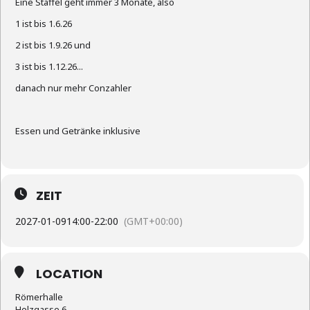
Eine Staffel geht immer 3 Monate, also
1 ist bis 1.6.26
2 ist bis 1.9.26 und
3 ist bis 1.12.26...
danach nur mehr Conzahler
Essen und Getränke inklusive
ZEIT
2027-01-09
14:00
-
22:00
(GMT+00:00)
LOCATION
Römerhalle
Holzgasse 6