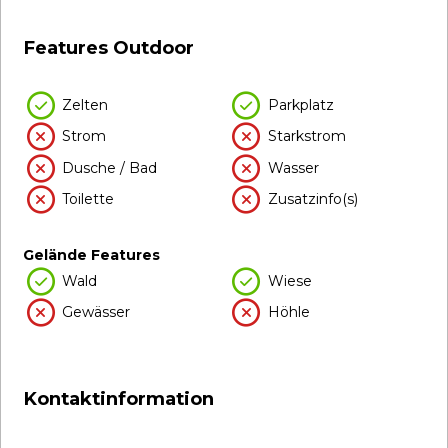
Features Outdoor
Zelten
Parkplatz
Strom
Starkstrom
Dusche / Bad
Wasser
Toilette
Zusatzinfo(s)
Gelände Features
Wald
Wiese
Gewässer
Höhle
Kontaktinformation