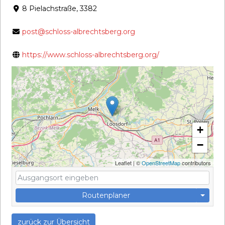
8 Pielachstraße, 3382
post@schloss-albrechtsberg.org
https://www.schloss-albrechtsberg.org/
+
−
Leaflet
|
©
OpenStreetMap
contributors
Routenplaner
zurück zur Übersicht