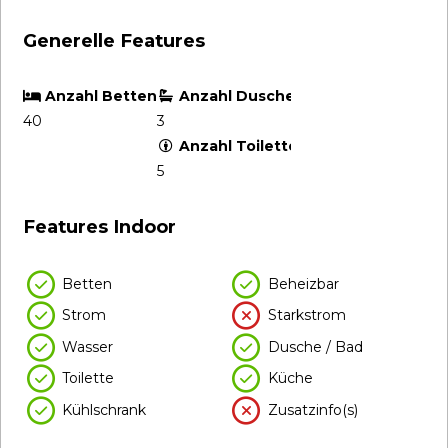
Generelle Features
Anzahl Betten
Anzahl Dusche/Bad (Indoor)
40
3
Anzahl Toiletten (Indoor)
5
Features Indoor
Betten
Beheizbar
Strom
Starkstrom
Wasser
Dusche / Bad
Toilette
Küche
Kühlschrank
Zusatzinfo(s)